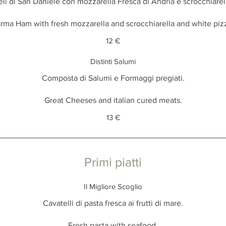
li di San Daniele con mozzarella Fresca di Andria e scrocchiarel
rma Ham with fresh mozzarella and scrocchiarella and white piz
12 €
Distinti Salumi
Composta di Salumi e Formaggi pregiati.
Great Cheeses and italian cured meats.
13 €
Primi piatti
Il Migliore Scoglio
Cavatelli di pasta fresca ai frutti di mare.
Fresh pasta with seafood.