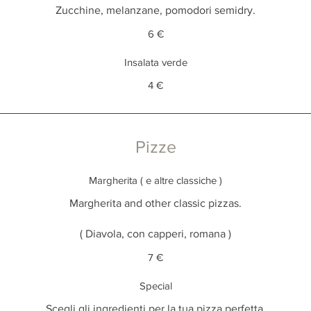
Zucchine, melanzane, pomodori semidry.
6 €
Insalata verde
4 €
Pizze
Margherita ( e altre classiche )
Margherita and other classic pizzas.
( Diavola, con capperi, romana )
7 €
Special
Scegli gli ingredienti per la tua pizza perfetta.